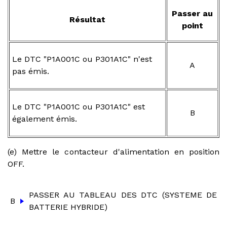
Passer au
Résultat
point
Le DTC "P1A001C ou P301A1C" n'est
A
pas émis.
Le DTC "P1A001C ou P301A1C" est
B
également émis.
(e) Mettre le contacteur d'alimentation en position
OFF.
PASSER AU TABLEAU DES DTC (SYSTEME DE
B
BATTERIE HYBRIDE)