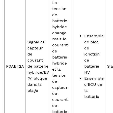
La
tension
de
batterie
hybride
change
Ensemble
mais le
Signal du
de bloc
courant
capteur
de
de
de
jonction
batterie
courant
de
hybride
P0ABF2A
de batterie
batterie
S'a
et la
hybride/EV
HV
tension
"A" bloqué
Ensemble
de
dans la
d'ECU de
capteur
plage
la
de
batterie
courant
de
batterie