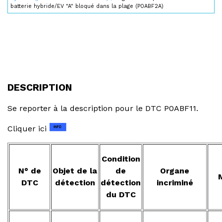
batterie hybride/EV "A" bloqué dans la plage (P0ABF2A)
DESCRIPTION
Se reporter à la description pour le DTC P0ABF11.
Cliquer ici
Condition
N° de
Objet de la
de
Organe
DTC
détection
détection
incriminé
du DTC