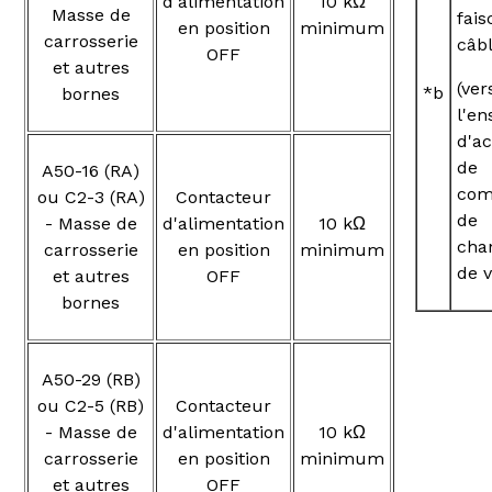
d'alimentation
10 kΩ
Masse de
fai
en position
minimum
carrosserie
câb
OFF
et autres
(ver
*b
bornes
l'e
d'a
de
A50-16 (RA)
co
ou C2-3 (RA)
Contacteur
de
- Masse de
d'alimentation
10 kΩ
cha
carrosserie
en position
minimum
de v
et autres
OFF
bornes
A50-29 (RB)
ou C2-5 (RB)
Contacteur
- Masse de
d'alimentation
10 kΩ
carrosserie
en position
minimum
et autres
OFF