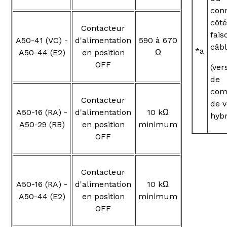
con
côté
Contacteur
fais
A50-41 (VC) -
d'alimentation
590 à 670
câb
*a
A50-44 (E2)
en position
Ω
OFF
(ver
de
com
Contacteur
de v
A50-16 (RA) -
d'alimentation
10 kΩ
hybr
A50-29 (RB)
en position
minimum
OFF
Contacteur
A50-16 (RA) -
d'alimentation
10 kΩ
A50-44 (E2)
en position
minimum
OFF