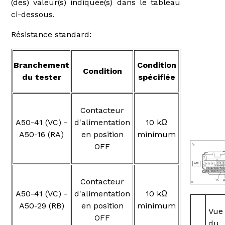
(des) valeur(s) indiquée(s) dans le tableau
ci-dessous.
Résistance standard:
Branchement
Condition
Condition
du tester
spécifiée
Contacteur
A50-41 (VC) -
d'alimentation
10 kΩ
A50-16 (RA)
en position
minimum
OFF
Contacteur
A50-41 (VC) -
d'alimentation
10 kΩ
A50-29 (RB)
en position
minimum
Vue
OFF
du