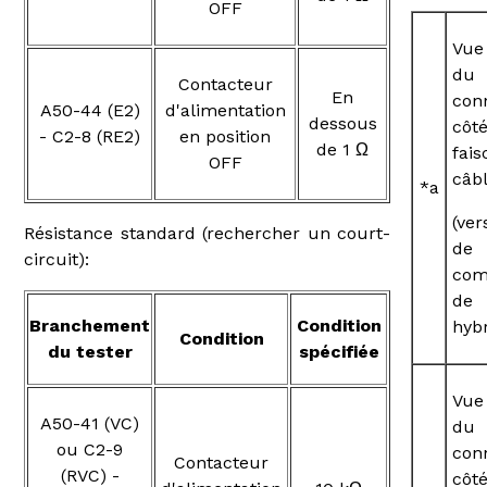
OFF
Vu
du
Contacteur
En
con
A50-44 (E2)
d'alimentation
dessous
côt
- C2-8 (RE2)
en position
de 1 Ω
fai
OFF
câb
*a
(ve
Résistance standard (rechercher un court-
de
circuit):
co
de 
Branchement
Condition
hybr
Condition
du tester
spécifiée
Vu
A50-41 (VC)
du
ou C2-9
con
Contacteur
(RVC) -
côt