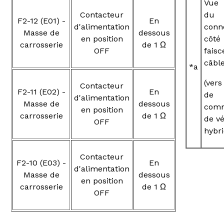
Vue 
Contacteur
du
F2-12 (E01) -
En
d'alimentation
conn
Masse de
dessous
en position
côté
carrosserie
de 1 Ω
OFF
fais
câbl
*a
(ver
Contacteur
F2-11 (E02) -
En
de
d'alimentation
Masse de
dessous
com
en position
carrosserie
de 1 Ω
de v
OFF
hybri
Contacteur
F2-10 (E03) -
En
d'alimentation
Masse de
dessous
en position
carrosserie
de 1 Ω
OFF